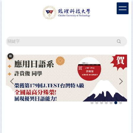
跳
到
主
要
內
容
搜尋
區